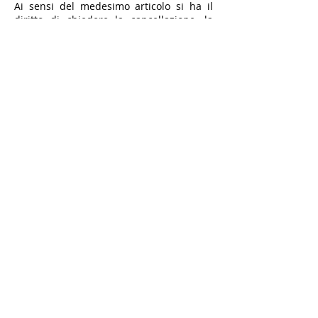
Ai sensi del medesimo articolo si ha il
diritto di chiedere la cancellazione, la
trasformazione in forma anonima o il
blocco dei dati trattati in violazione di
legge, nonché di opporsi in ogni caso, per
motivi legittimi, al loro trattamento.
Ho un'emergenza
Bacheca
Home
Chi siamo
Privacy Policy
Servizi
Piattaforma servizi
Condominio Online